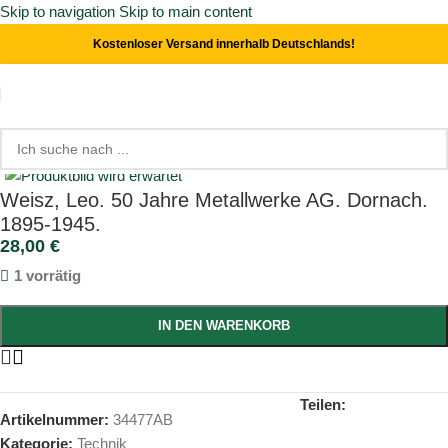
Skip to navigation
Skip to main content
Kostenloser Versand innerhalb Deutschlands!
Start
/
Technik
Click to enlarge
Weisz, Leo. 50 Jahre Metallwerke AG. Dornach.
1895-1945.
28,00
€
1 vorrätig
IN DEN WARENKORB
Teilen:
Artikelnummer:
34477AB
Kategorie:
Technik