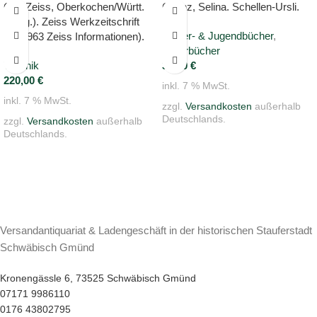
Carl Zeiss, Oberkochen/Württ.
Chönz, Selina. Schellen-Ursli.
(Hrsg.). Zeiss Werkzeitschrift
Kinder- & Jugendbücher
,
(ab 1963 Zeiss Informationen).
Bilderbücher
Technik
36,00
€
220,00
€
inkl. 7 % MwSt.
inkl. 7 % MwSt.
zzgl.
Versandkosten
außerhalb
Deutschlands.
zzgl.
Versandkosten
außerhalb
Deutschlands.
Versandantiquariat & Ladengeschäft in der historischen Stauferstadt
Schwäbisch Gmünd
Kronengässle 6, 73525 Schwäbisch Gmünd
07171 9986110
0176 43802795