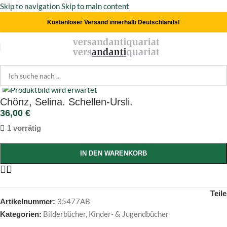
Skip to navigation
Skip to main content
Kostenloser Versand innerhalb Deutschlands!
Start
/
Kinder- & Jugendbücher
/
Bilderbücher
Click to enlarge
Chönz, Selina. Schellen-Ursli.
36,00
€
1 vorrätig
IN DEN WARENKORB
Teil
35477AB
Artikelnummer:
Bilderbücher
,
Kinder- & Jugendbücher
Kategorien: