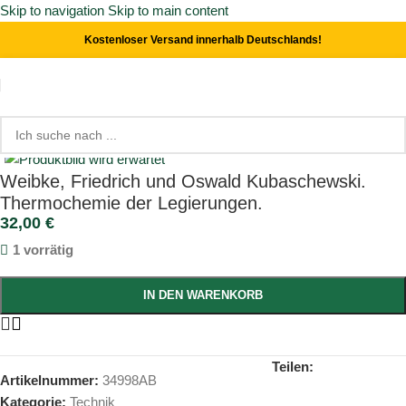
Skip to navigation
Skip to main content
Kostenloser Versand innerhalb Deutschlands!
Start
/
Technik
Click to enlarge
Weibke, Friedrich und Oswald Kubaschewski.
Thermochemie der Legierungen.
32,00
€
1 vorrätig
IN DEN WARENKORB
Teilen:
Artikelnummer:
34998AB
Kategorie:
Technik