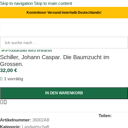
Skip to navigation
Skip to main content
Kostenloser Versand innerhalb Deutschlands!
Start
/
Landwirtschaft
Click to enlarge
Schiller, Johann Caspar. Die Baumzucht im
Grossen.
32,00
€
1 vorrätig
IN DEN WARENKORB
Teilen:
Artikelnummer:
36002AB
Kategorie:
Landwirtschaft