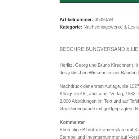
Artikelnummer:
35390AB
Kategorie:
Nachschlagewerke & Lexi
BESCHREIBUNG
VERSAND & LI
Herlitz, Georg und Bruno Kirschner (H
des jüdischen Wissens in vier Bänden [
Nachdruck der ersten Auflage, die 1927[
Königstein/Ts, Jüdischer Verlag, 1982. 
2.000 Abbildungen im Text und auf Tafeln
Ganzleinenbände mit goldgeprägtem Rüc
Kommentar
Ehemalige Bibliotheksexemplare mit Kle
Stempel und Inventarnummer auf Vorsätz