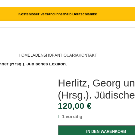
Kostenloser Versand innerhalb Deutschlands!
HOME
LADEN
SHOP
ANTIQUARIA
KONTAKT
ner (Hrsg.). Jüdisches Lexikon.
Herlitz, Georg u
(Hrsg.). Jüdisch
120,00
€
1 vorrätig
IN DEN WARENKORB