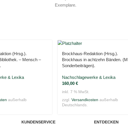
Exemplare.
ktion (Hrsg.).
Brockhaus-Redaktion (Hrsg.).
ibliothek. – Mensch –
Brockhaus in achtzehn Bänden. (Mi
.
Sonderbeiträgen).
rke & Lexika
Nachschlagewerke & Lexika
160,00
€
inkl. 7 % MwSt.
sten
außerhalb
zzgl.
Versandkosten
außerhalb
Deutschlands.
KUNDENSERVICE
ENTDECKEN