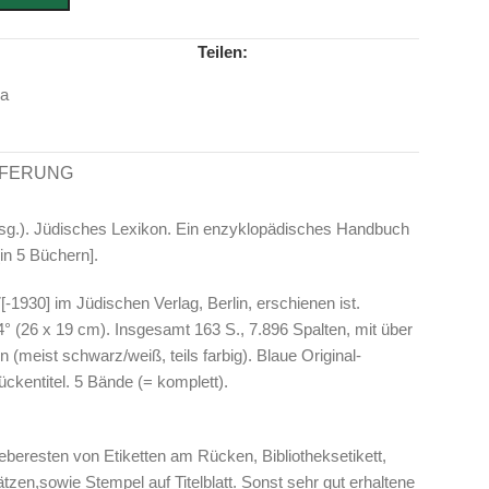
Teilen:
ka
EFERUNG
rsg.). Jüdisches Lexikon. Ein enzyklopädisches Handbuch
in 5 Büchern].
-1930] im Jüdischen Verlag, Berlin, erschienen ist.
4° (26 x 19 cm). Insgesamt 163 S., 7.896 Spalten, mit über
 (meist schwarz/weiß, teils farbig). Blaue Original-
kentitel. 5 Bände (= komplett).
beresten von Etiketten am Rücken, Bibliotheksetikett,
en,sowie Stempel auf Titelblatt. Sonst sehr gut erhaltene