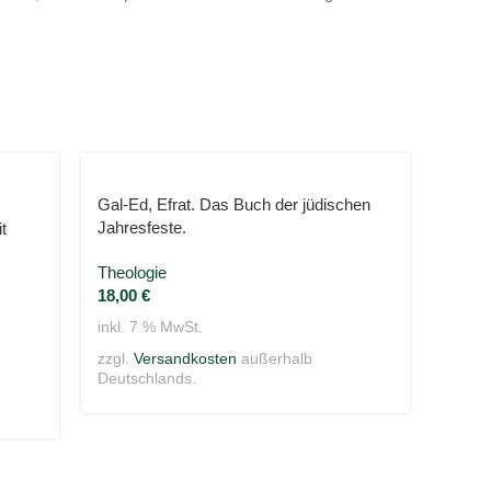
Gal-Ed, Efrat. Das Buch der jüdischen
Herde
Jahresfeste.
t
Bände
Theologie
Nachs
18,00
€
220,
inkl. 7 % MwSt.
inkl. 
zzgl.
Versandkosten
außerhalb
zzgl.
Deutschlands.
Deuts