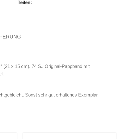
Teilen:
EFERUNG
° (21 x 15 cm). 74 S.. Original-Pappband mit
l.
tgebleicht. Sonst sehr gut erhaltenes Exemplar.