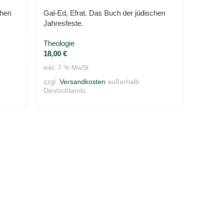
chen
Gal-Ed, Efrat. Das Buch der jüdischen
Nishit
Jahresfeste.
Emyo 
New S
Theologie
No. 2
18,00
€
Theol
inkl. 7 % MwSt.
648,
zzgl.
Versandkosten
außerhalb
inkl. 
Deutschlands.
zzgl.
Deuts