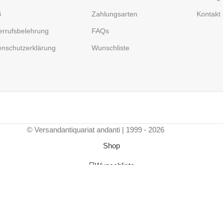
B
Zahlungsarten
Kontakt
errufsbelehrung
FAQs
enschutzerklärung
Wunschliste
© Versandantiquariat andanti | 1999 - 2026
Shop
Wunschliste
Warenkorb
Mein Account
Vertrag widerrufen