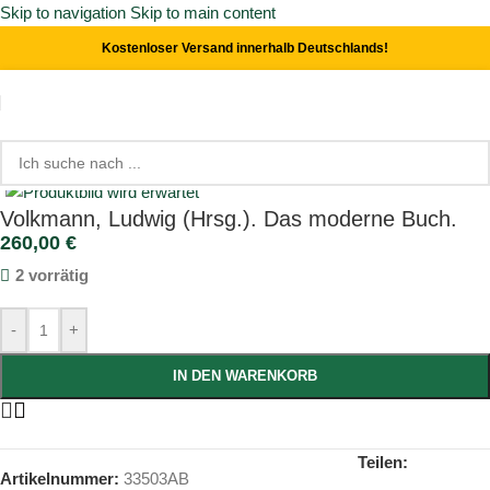
Skip to navigation
Skip to main content
Kostenloser Versand innerhalb Deutschlands!
Start
/
Buchwesen
Click to enlarge
Volkmann, Ludwig (Hrsg.). Das moderne Buch.
260,00
€
2 vorrätig
-
+
IN DEN WARENKORB
Teilen:
Artikelnummer:
33503AB