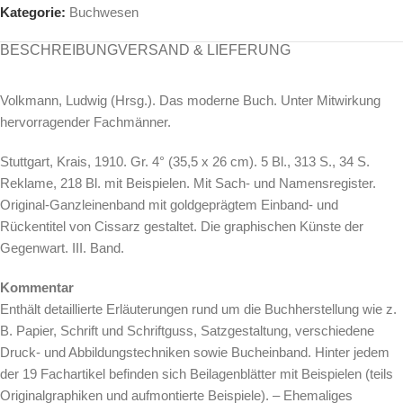
Kategorie:
Buchwesen
BESCHREIBUNG
VERSAND & LIEFERUNG
Volkmann, Ludwig (Hrsg.). Das moderne Buch. Unter Mitwirkung
hervorragender Fachmänner.
Stuttgart, Krais, 1910. Gr. 4° (35,5 x 26 cm). 5 Bl., 313 S., 34 S.
Reklame, 218 Bl. mit Beispielen. Mit Sach- und Namensregister.
Original-Ganzleinenband mit goldgeprägtem Einband- und
Rückentitel von Cissarz gestaltet. Die graphischen Künste der
Gegenwart. III. Band.
Kommentar
Enthält detaillierte Erläuterungen rund um die Buchherstellung wie z.
B. Papier, Schrift und Schriftguss, Satzgestaltung, verschiedene
Druck- und Abbildungstechniken sowie Bucheinband. Hinter jedem
der 19 Fachartikel befinden sich Beilagenblätter mit Beispielen (teils
Originalgraphiken und aufmontierte Beispiele). – Ehemaliges