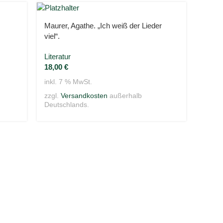
Maurer, Agathe. „Ich weiß der Lieder
viel“.
Literatur
18,00
€
inkl. 7 % MwSt.
zzgl.
Versandkosten
außerhalb
Deutschlands.
Thoma
Biogr
24,0
inkl. 