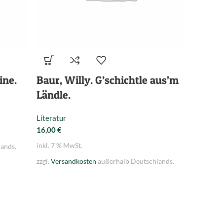
ine.
Baur, Willy. G’schichtle aus’m
Bazin
Ländle.
mit 5 
franz
Literatur
Erzäh
16,00
€
Colle
inkl. 7 % MwSt.
ands.
Lévy.
zzgl.
Versandkosten
außerhalb Deutschlands.
Literatu
32,00
€
inkl. 7 
zzgl.
Ver