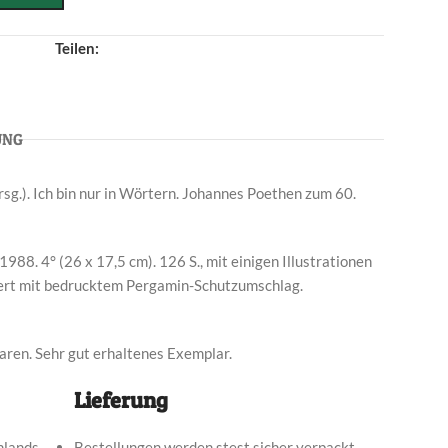
Teilen:
UNG
rsg.). Ich bin nur in Wörtern. Johannes Poethen zum 60.
1988. 4° (26 x 17,5 cm). 126 S., mit einigen Illustrationen
iert mit bedrucktem Pergamin-Schutzumschlag.
ren. Sehr gut erhaltenes Exemplar.
Lieferung
hlands.
Bestellungen werden stest sicher verpackt.