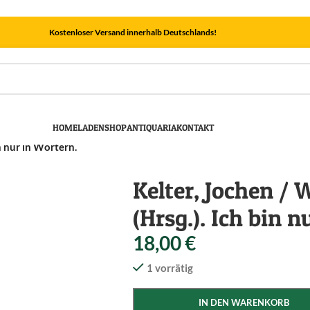
Kostenloser Versand innerhalb Deutschlands!
HOME
LADEN
SHOP
ANTIQUARIA
KONTAKT
n nur in Wörtern.
Kelter, Jochen / 
(Hrsg.). Ich bin n
18,00
€
1 vorrätig
IN DEN WARENKORB