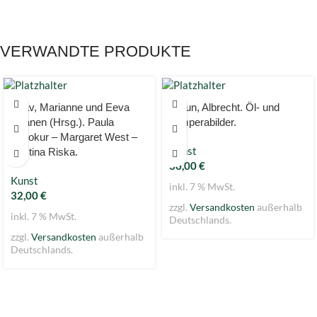
VERWANDTE PRODUKTE
Aaav, Marianne und Eeva
Braun, Albrecht. Öl- und
Viljanen (Hrsg.). Paula
Temperabilder.
Winokur – Margaret West –
Kunst
Kristina Riska.
36,00
€
Kunst
inkl. 7 % MwSt.
32,00
€
zzgl.
Versandkosten
außerhalb
inkl. 7 % MwSt.
Deutschlands.
zzgl.
Versandkosten
außerhalb
Deutschlands.