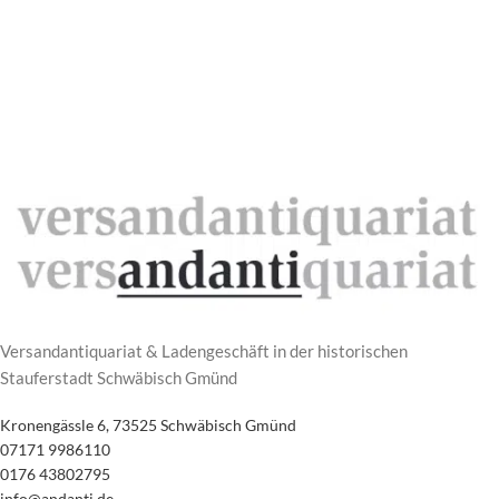
Versandantiquariat & Ladengeschäft in der historischen
Stauferstadt Schwäbisch Gmünd
Kronengässle 6, 73525 Schwäbisch Gmünd
07171 9986110
0176 43802795
info@andanti.de