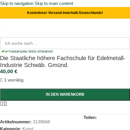
Skip to navigation
Skip to main content
Kostenloser Versand innerhalb Deutschlands!
Start
/
Kunst
Click to enlarge
Die Staatliche höhere Fachschule für Edelmetall-
Industrie Schwäb. Gmünd.
40,00
€
1 vorrätig
IN DEN WARENKORB
Teilen:
Artikelnummer:
31398AB
Kategorie:
Kunst