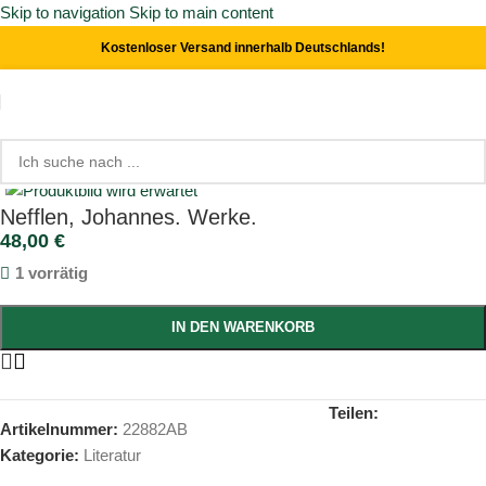
Skip to navigation
Skip to main content
Kostenloser Versand innerhalb Deutschlands!
Start
/
Literatur
Click to enlarge
Nefflen, Johannes. Werke.
48,00
€
1 vorrätig
IN DEN WARENKORB
Teilen:
Artikelnummer:
22882AB
Kategorie:
Literatur