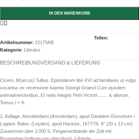
IN DEN WARENKORB
Teilen:
Artikelnummer:
22170AB
Kategorie:
Literatur
BESCHREIBUNG
VERSAND & LIEFERUNG
Cicero, M(arcus) Tullius. Epistolarum libri XVI ad familiares ut vulgo
vocantur, ex recensione Ioannis Georgii Graevii Cum ejusdem
animadversionibus, Et notis integris Petri Victorii …… & aliorum.
Tomus I + II.
1. Auflage. Amstelodami (Amsterdam), apud Danielem Elsevirium /
Lugdun. Batav. (Leyden), apud Hackios, 1677/76. 8° (20 x 13 cm).
Zusammen über 2.000 S. Pergamentbände der Zeit mit
Rückenbeschriftung von alter Hand. 2 Bände.