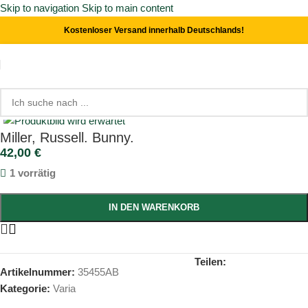
Skip to navigation
Skip to main content
Kostenloser Versand innerhalb Deutschlands!
Start
/
Varia
Click to enlarge
Miller, Russell. Bunny.
42,00
€
1 vorrätig
IN DEN WARENKORB
Teilen:
Artikelnummer:
35455AB
Kategorie:
Varia