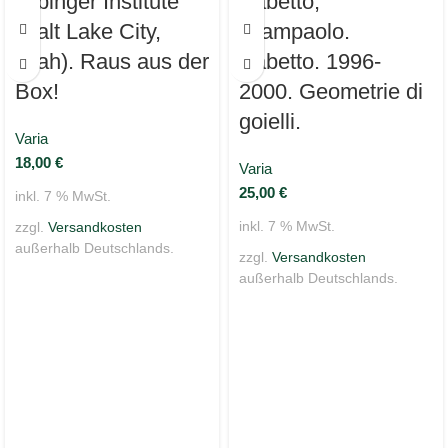
Arbinger Institute
Babetto,
(Salt Lake City,
Giampaolo.
Utah). Raus aus der
Babetto. 1996-
Box!
2000. Geometrie di
goielli.
Varia
18,00
€
Varia
25,00
€
inkl. 7 % MwSt.
inkl. 7 % MwSt.
zzgl.
Versandkosten
außerhalb Deutschlands.
zzgl.
Versandkosten
außerhalb Deutschlands.