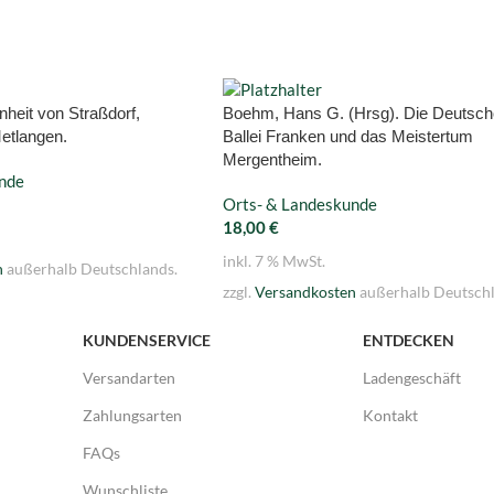
heit von Straßdorf,
Boehm, Hans G. (Hrsg). Die Deutsch
etlangen.
Ballei Franken und das Meistertum
Mergentheim.
nde
Orts- & Landeskunde
18,00
€
inkl. 7 % MwSt.
n
außerhalb Deutschlands.
zzgl.
Versandkosten
außerhalb Deutschl
KUNDENSERVICE
ENTDECKEN
Versandarten
Ladengeschäft
Zahlungsarten
Kontakt
FAQs
Wunschliste