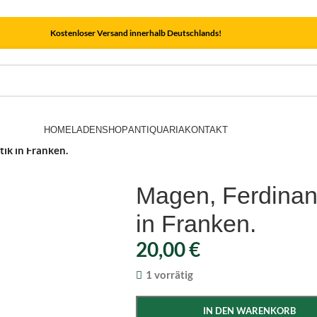
Kostenloser Versand innerhalb Deutschlands!
HOME
LADEN
SHOP
ANTIQUARIA
KONTAKT
tik in Franken.
Magen, Ferdinand
in Franken.
20,00
€
1 vorrätig
IN DEN WARENKORB