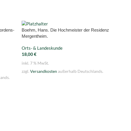
ordens-
Boehm, Hans. Die Hochmeister der Residenz
Böhm, M
Mergentheim.
Beiträge
Schwäbi
Orts- & Landeskunde
18,00
€
Orts- &
52,00
€
inkl. 7 % MwSt.
inkl. 7 
zzgl.
Versandkosten
außerhalb Deutschlands.
ands.
zzgl.
Ver