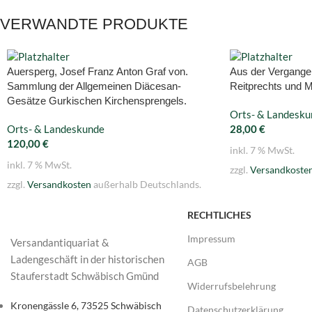
VERWANDTE PRODUKTE
Auersperg, Josef Franz Anton Graf von.
Aus der Vergangen
Sammlung der Allgemeinen Diäcesan-
Reitprechts und M
Gesätze Gurkischen Kirchensprengels.
Orts- & Landesku
Orts- & Landeskunde
28,00
€
120,00
€
inkl. 7 % MwSt.
inkl. 7 % MwSt.
zzgl.
Versandkoste
zzgl.
Versandkosten
außerhalb Deutschlands.
RECHTLICHES
Impressum
Versandantiquariat &
Ladengeschäft in der historischen
AGB
Stauferstadt Schwäbisch Gmünd
Widerrufsbelehrung
Kronengässle 6, 73525 Schwäbisch
Datenschutzerklärung