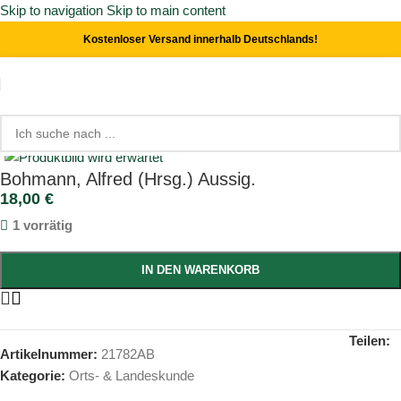
Skip to navigation
Skip to main content
Kostenloser Versand innerhalb Deutschlands!
Start
/
Orts- & Landeskunde
Click to enlarge
Bohmann, Alfred (Hrsg.) Aussig.
18,00
€
1 vorrätig
IN DEN WARENKORB
Teilen:
Artikelnummer:
21782AB
Kategorie:
Orts- & Landeskunde