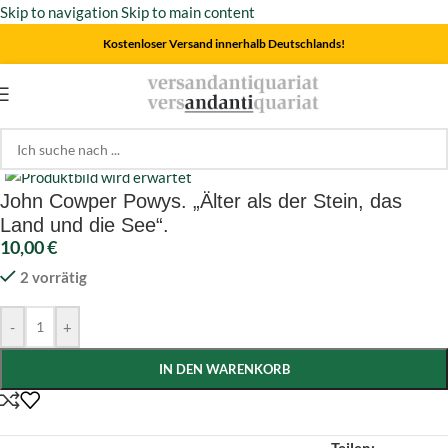
Skip to navigation
Skip to main content
Kostenloser Versand innerhalb Deutschlands!
Start
/
Biographien
Click to enlarge
John Cowper Powys. „Älter als der Stein, das
Land und die See“.
10,00
€
2 vorrätig
-
+
IN DEN WARENKORB