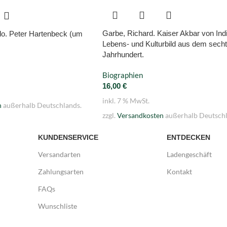
Garbe, Richard. Kaiser Akbar von Indi
do. Peter Hartenbeck (um
Lebens- und Kulturbild aus dem sech
Jahrhundert.
Biographien
16,00
€
inkl. 7 % MwSt.
n
außerhalb Deutschlands.
zzgl.
Versandkosten
außerhalb Deutschl
KUNDENSERVICE
ENTDECKEN
Versandarten
Ladengeschäft
Zahlungsarten
Kontakt
FAQs
Wunschliste