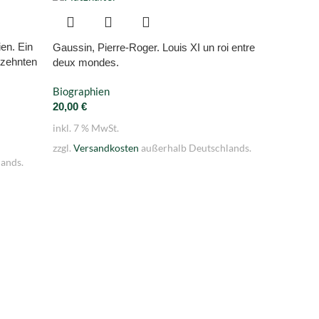
en. Ein
Gaussin, Pierre-Roger. Louis XI un roi entre
Joshi, S
tzehnten
deux mondes.
Biograp
Biographien
78,00
€
20,00
€
inkl. 7 
inkl. 7 % MwSt.
zzgl.
Ver
zzgl.
Versandkosten
außerhalb Deutschlands.
ands.