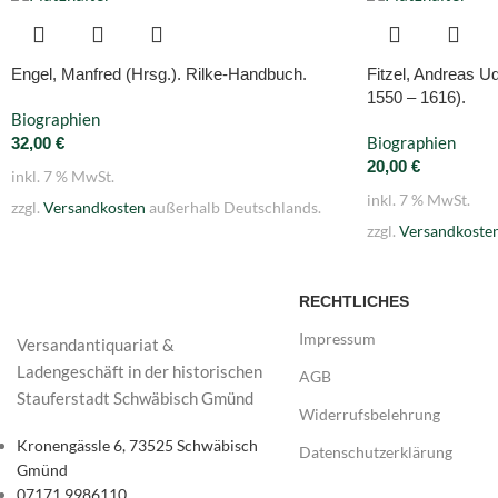
Engel, Manfred (Hrsg.). Rilke-Handbuch.
Fitzel, Andreas U
1550 – 1616).
Biographien
Biographien
32,00
€
20,00
€
inkl. 7 % MwSt.
inkl. 7 % MwSt.
zzgl.
Versandkosten
außerhalb Deutschlands.
zzgl.
Versandkoste
RECHTLICHES
Impressum
Versandantiquariat &
Ladengeschäft in der historischen
AGB
Stauferstadt Schwäbisch Gmünd
Widerrufsbelehrung
Kronengässle 6, 73525 Schwäbisch
Datenschutzerklärung
Gmünd
07171 9986110