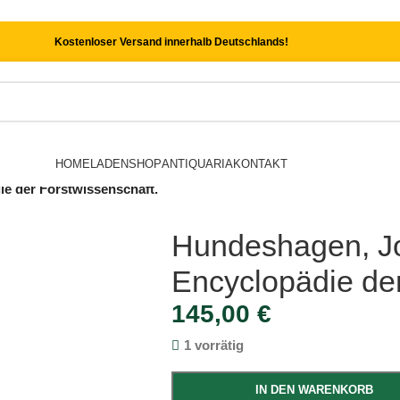
Kostenloser Versand innerhalb Deutschlands!
HOME
LADEN
SHOP
ANTIQUARIA
KONTAKT
e der Forstwissenschaft.
Hundeshagen, Jo
Encyclopädie der
145,00
€
1 vorrätig
IN DEN WARENKORB