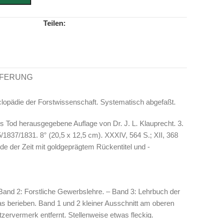
Teilen:
EFERUNG
lopädie der Forstwissenschaft. Systematisch abgefaßt.
rs Tod herausgegebene Auflage von Dr. J. L. Klauprecht. 3.
/1837/1831. 8° (20,5 x 12,5 cm). XXXIV, 564 S.; XII, 368
de der Zeit mit goldgeprägtem Rückentitel und -
 Band 2: Forstliche Gewerbslehre. – Band 3: Lehrbuch der
as berieben. Band 1 und 2 kleiner Ausschnitt am oberen
zervermerk entfernt. Stellenweise etwas fleckig.