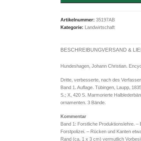
Artikelnummer:
35197AB
Kategorie:
Landwirtschaft
BESCHREIBUNG
VERSAND & LI
Hundeshagen, Johann Christian. Encyc
Dritte, verbesserte, nach des Verfasse
Band 1. Auflage. Tübingen, Laupp, 1835
S.; X, 420 S. Marmorierte Halblederbän
ornamenten. 3 Bände.
Kommentar
Band 1: Forstliche Produktionslehre. –
Forstpolizei. – Rücken und Kanten etw
Rand (ca. 1 x 3 cm) vermutlich Vorbesit