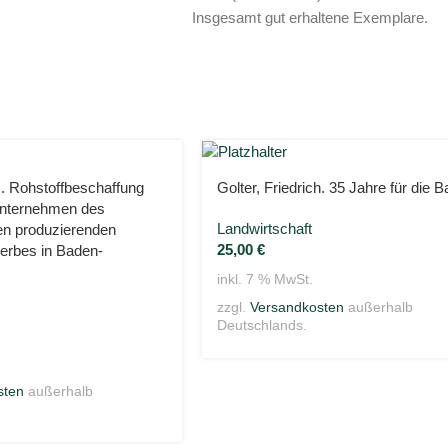
Insgesamt gut erhaltene Exemplare.
. Rohstoffbeschaffung
Golter, Friedrich. 35 Jahre für die B
Unternehmen des
Landwirtschaft
en produzierenden
25,00
€
rbes in Baden-
inkl. 7 % MwSt.
zzgl.
Versandkosten
außerhalb
Deutschlands.
sten
außerhalb