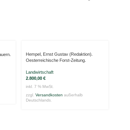
Hempel, Ernst Gustav (Redaktion).
auern.
Schee
Oesterreichische Forst-Zeitung.
Heck
Landwirtschaft
Landw
2.800,00
€
30,0
inkl. 7 % MwSt.
inkl. 
zzgl.
Versandkosten
außerhalb
zzgl.
Deutschlands.
Deuts