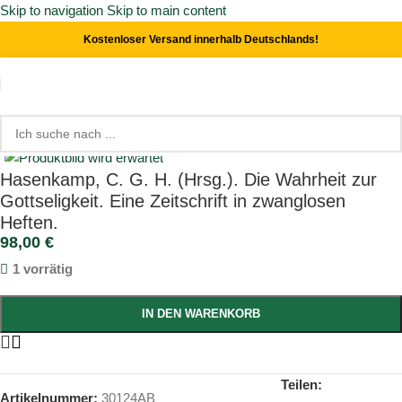
Skip to navigation
Skip to main content
Kostenloser Versand innerhalb Deutschlands!
Start
/
Theologie
Click to enlarge
Hasenkamp, C. G. H. (Hrsg.). Die Wahrheit zur
Gottseligkeit. Eine Zeitschrift in zwanglosen
Heften.
98,00
€
1 vorrätig
IN DEN WARENKORB
Teilen:
Artikelnummer:
30124AB