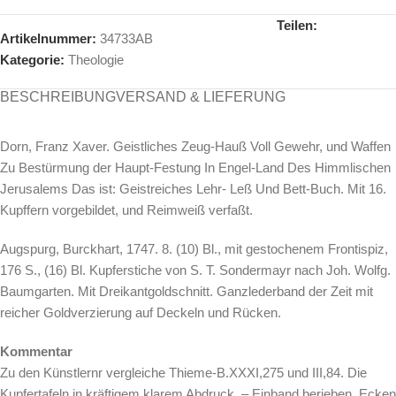
Teilen:
Artikelnummer:
34733AB
Kategorie:
Theologie
BESCHREIBUNG
VERSAND & LIEFERUNG
Dorn, Franz Xaver. Geistliches Zeug-Hauß Voll Gewehr, und Waffen
Zu Bestürmung der Haupt-Festung In Engel-Land Des Himmlischen
Jerusalems Das ist: Geistreiches Lehr- Leß Und Bett-Buch. Mit 16.
Kupffern vorgebildet, und Reimweiß verfaßt.
Augspurg, Burckhart, 1747. 8. (10) Bl., mit gestochenem Frontispiz,
176 S., (16) Bl. Kupferstiche von S. T. Sondermayr nach Joh. Wolfg.
Baumgarten. Mit Dreikantgoldschnitt. Ganzlederband der Zeit mit
reicher Goldverzierung auf Deckeln und Rücken.
Kommentar
Zu den Künstlernr vergleiche Thieme-B.XXXI,275 und III,84. Die
Kupfertafeln in kräftigem klarem Abdruck. – Einband berieben, Ecken