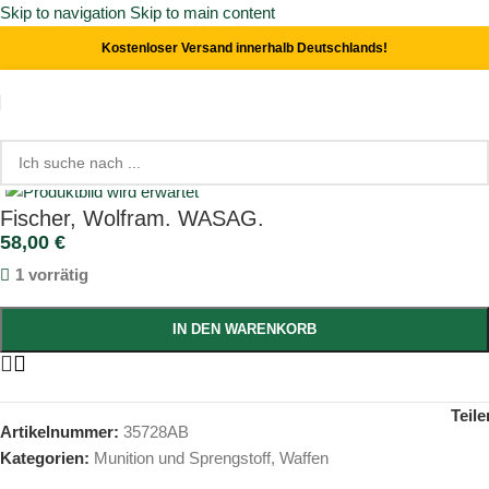
Skip to navigation
Skip to main content
Kostenloser Versand innerhalb Deutschlands!
Start
/
Waffen
/
Munition und Sprengstoff
Click to enlarge
Fischer, Wolfram. WASAG.
58,00
€
1 vorrätig
IN DEN WARENKORB
Teile
Artikelnummer:
35728AB
Kategorien:
Munition und Sprengstoff
,
Waffen