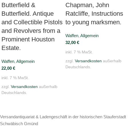
Butterfield &
Chapman, John
Butterfield. Antique
Ratcliffe, Instructions
and Collectible Pistols
to young marksmen.
and Revolvers from a
Waffen
,
Allgemein
Prominent Houston
32,00
€
Estate.
inkl. 7 % MwSt.
Waffen
,
Allgemein
zzgl.
Versandkosten
außerhalb
Deutschlands.
22,00
€
inkl. 7 % MwSt.
zzgl.
Versandkosten
außerhalb
Deutschlands.
Versandantiquariat & Ladengeschäft in der historischen Stauferstadt
Schwäbisch Gmünd