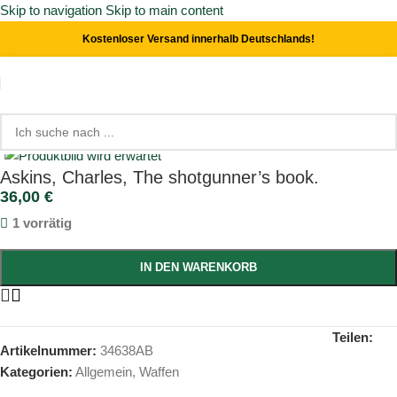
Skip to navigation
Skip to main content
Kostenloser Versand innerhalb Deutschlands!
Start
/
Waffen
/
Allgemein
Click to enlarge
Askins, Charles, The shotgunner’s book.
36,00
€
1 vorrätig
IN DEN WARENKORB
Teilen:
Artikelnummer:
34638AB
Kategorien:
Allgemein
,
Waffen