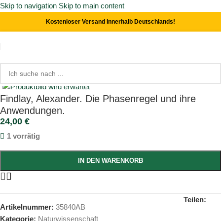
Skip to navigation
Skip to main content
Kostenloser Versand innerhalb Deutschlands!
Start
/
Naturwissenschaft
Click to enlarge
Findlay, Alexander. Die Phasenregel und ihre
Anwendungen.
24,00
€
1 vorrätig
IN DEN WARENKORB
Teilen:
Artikelnummer:
35840AB
Kategorie:
Naturwissenschaft