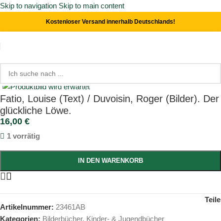
Skip to navigation
Skip to main content
Kostenloser Versand innerhalb Deutschlands!
Start
/
Kinder- & Jugendbücher
/
Bilderbücher
Click to enlarge
Fatio, Louise (Text) / Duvoisin, Roger (Bilder). Der
glückliche Löwe.
16,00
€
1 vorrätig
IN DEN WARENKORB
Teil
Artikelnummer:
23461AB
Kategorien:
Bilderbücher
,
Kinder- & Jugendbücher