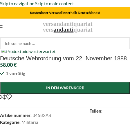
Skip to navigation
Skip to main content
Kostenloser Versand innerhalb Deutschlands!
Start
/
Militaria
Click to enlarge
Deutsche Wehrordnung vom 22. November 1888.
58,00
€
1 vorrätig
IN DEN WARENKORB
Teilen:
Artikelnummer:
34582AB
Kategorie:
Militaria