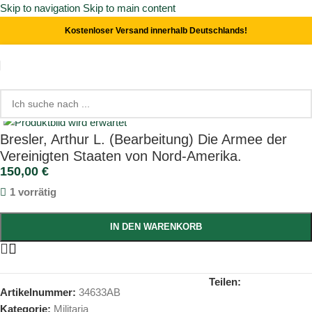
Skip to navigation
Skip to main content
Kostenloser Versand innerhalb Deutschlands!
Start
/
Militaria
Click to enlarge
Bresler, Arthur L. (Bearbeitung) Die Armee der
Vereinigten Staaten von Nord-Amerika.
150,00
€
1 vorrätig
IN DEN WARENKORB
Teilen:
Artikelnummer:
34633AB
Kategorie:
Militaria