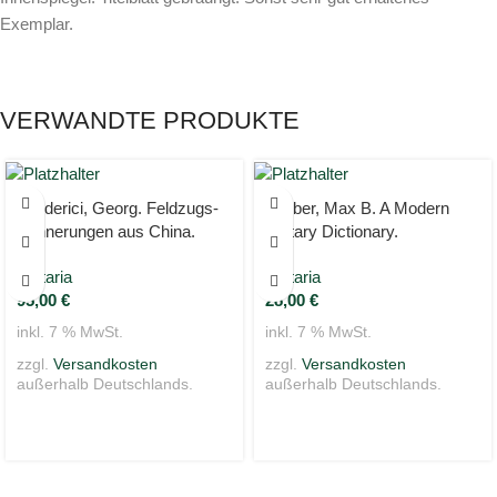
Exemplar.
VERWANDTE PRODUKTE
Friederici, Georg. Feldzugs-
Garber, Max B. A Modern
Erinnerungen aus China.
Military Dictionary.
Militaria
Militaria
95,00
€
28,00
€
inkl. 7 % MwSt.
inkl. 7 % MwSt.
zzgl.
Versandkosten
zzgl.
Versandkosten
außerhalb Deutschlands.
außerhalb Deutschlands.