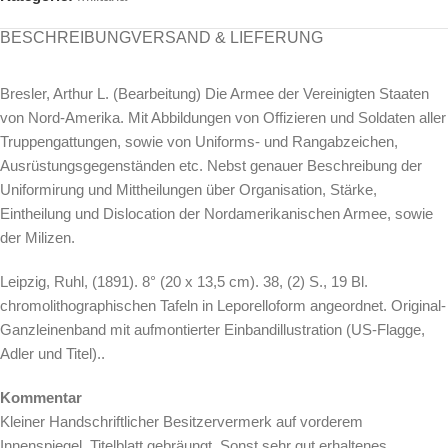
BESCHREIBUNG
VERSAND & LIEFERUNG
Bresler, Arthur L. (Bearbeitung) Die Armee der Vereinigten Staaten
von Nord-Amerika. Mit Abbildungen von Offizieren und Soldaten aller
Truppengattungen, sowie von Uniforms- und Rangabzeichen,
Ausrüstungsgegenständen etc. Nebst genauer Beschreibung der
Uniformirung und Mittheilungen über Organisation, Stärke,
Eintheilung und Dislocation der Nordamerikanischen Armee, sowie
der Milizen.
Leipzig, Ruhl, (1891). 8° (20 x 13,5 cm). 38, (2) S., 19 Bl.
chromolithographischen Tafeln in Leporelloform angeordnet. Original-
Ganzleinenband mit aufmontierter Einbandillustration (US-Flagge,
Adler und Titel)..
Kommentar
Kleiner Handschriftlicher Besitzervermerk auf vorderem
Innenspiegel. Titelblatt gebräungt. Sonst sehr gut erhaltenes