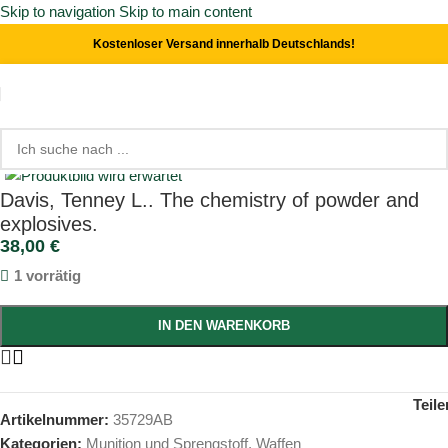
Skip to navigation
Skip to main content
Kostenloser Versand innerhalb Deutschlands!
Start
/
Waffen
/
Munition und Sprengstoff
Click to enlarge
Davis, Tenney L.. The chemistry of powder and
explosives.
38,00
€
1 vorrätig
IN DEN WARENKORB
Teile
Artikelnummer:
35729AB
Kategorien:
Munition und Sprengstoff
,
Waffen