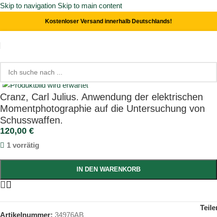
Skip to navigation
Skip to main content
Kostenloser Versand innerhalb Deutschlands!
Start
/
Waffen
/
Munition und Sprengstoff
Click to enlarge
Cranz, Carl Julius. Anwendung der elektrischen
Momentphotographie auf die Untersuchung von
Schusswaffen.
120,00
€
1 vorrätig
IN DEN WARENKORB
Teile
Artikelnummer:
34976AB