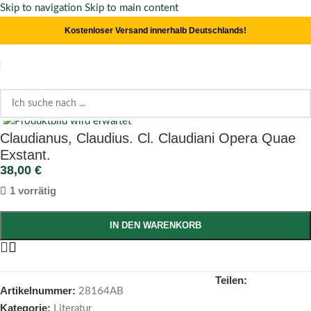
Skip to navigation
Skip to main content
Kostenloser Versand innerhalb Deutschlands!
Click to enlarge
Start
/
Literatur
Claudianus, Claudius. Cl. Claudiani Opera Quae
Exstant.
38,00
€
1 vorrätig
IN DEN WARENKORB
Teilen:
Artikelnummer:
28164AB
Kategorie:
Literatur