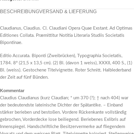
BESCHREIBUNG
VERSAND & LIEFERUNG
Claudianus, Claudius. Cl. Claudiani Opera Quae Exstant. Ad Optimas
Editiones Collata. Præmittitur Notitia Literaria Studiis Societatis
Bipontinae.
Editio Accurata. Biponti (Zweibrücken), Typographia Societatis,
1784. 8° (21,5 x 13,5 cm). (2) Bl. (davon 1 weiss), XXXII, 400 S., (1)
Bl. (weiss). Gestochene Titelvignette. Roter Schnitt. Halblederband
der Zeit auf fünf Bünden.
Kommentar
Claudius Claudianus (kurz Claudian; * um 370 (?); † nach 404) war
der bedeutendste lateinische Dichter der Spätantike. – Einband
stärker berieben und bestoßen. Vordere Rückenkante vollständig
gebrochen, Vorderdecke lose beiliegend. Beriebenes Exlibris auf
Innenspiegel. Handschriftliche Besitzervermerke auf fliegendem
Vorsatz und dem weissen Blatt. Titelvignette koloriert. Stellenweise