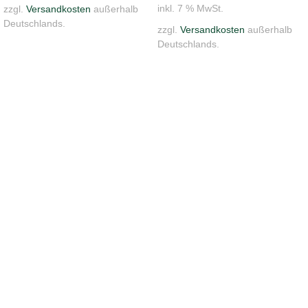
inkl. 7 % MwSt.
zzgl.
Versandkosten
außerhalb
Deutschlands.
zzgl.
Versandkosten
außerhalb
Deutschlands.
Versandantiquariat & Ladengeschäft in der historischen Stauferstadt
Schwäbisch Gmünd
Kronengässle 6, 73525 Schwäbisch Gmünd
07171 9986110
0176 43802795
info@andanti.de