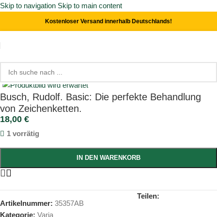
Skip to navigation
Skip to main content
Kostenloser Versand innerhalb Deutschlands!
Start
/
Varia
Click to enlarge
Busch, Rudolf. Basic: Die perfekte Behandlung
von Zeichenketten.
18,00
€
1 vorrätig
IN DEN WARENKORB
Teilen:
Artikelnummer:
35357AB
Kategorie:
Varia