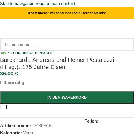
Skip to navigation
Skip to main content
Kostenloser Versand innerhalb Deutschlands!
Start
/
Varia
Click to enlarge
Burckhardt, Andreas und Heiner Pestalozzi
(Hrsg.). 175 Jahre Eisen.
36,00
€
1 vorrätig
IN DEN WARENKORB
Teilen:
Artikelnummer:
34869AB
Kategorie:
Varia