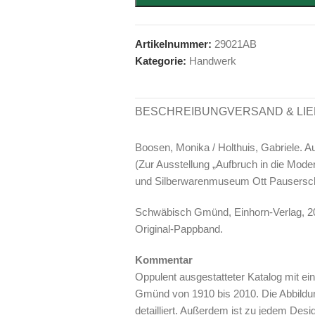
Artikelnummer:
29021AB
Kategorie:
Handwerk
BESCHREIBUNG
VERSAND & LI
Boosen, Monika / Holthuis, Gabriele. 
(Zur Ausstellung „Aufbruch in die Mo
und Silberwarenmuseum Ott Pausersche 
Schwäbisch Gmünd, Einhorn-Verlag, 2010
Original-Pappband.
Kommentar
Oppulent ausgestatteter Katalog mit ei
Gmünd von 1910 bis 2010. Die Abbildun
detailliert. Außerdem ist zu jedem Desi