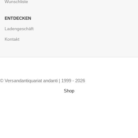
Wunschliste
ENTDECKEN
Ladengeschäft
Kontakt
© Versandantiquariat andanti | 1999 - 2026
Shop
Wunschliste
Warenkorb
Mein Account
Vertrag widerrufen