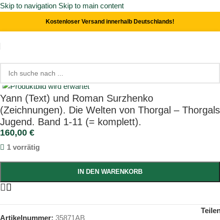
Skip to navigation
Skip to main content
Kostenloser Versand innerhalb Deutschlands!
Start
/
Comics & Graphic Novels
Click to enlarge
Yann (Text) und Roman Surzhenko
(Zeichnungen). Die Welten von Thorgal – Thorgals
Jugend. Band 1-11 (= komplett).
160,00
€
1 vorrätig
IN DEN WARENKORB
Teile
Artikelnummer:
35871AB