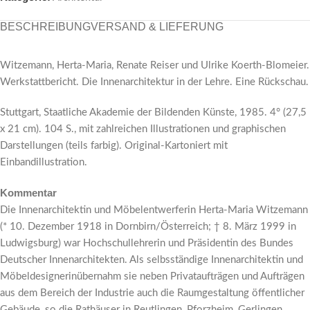
BESCHREIBUNG
VERSAND & LIEFERUNG
Witzemann, Herta-Maria, Renate Reiser und Ulrike Koerth-Blomeier.
Werkstattbericht. Die Innenarchitektur in der Lehre. Eine Rückschau.
Stuttgart, Staatliche Akademie der Bildenden Künste, 1985. 4° (27,5
x 21 cm). 104 S., mit zahlreichen Illustrationen und graphischen
Darstellungen (teils farbig). Original-Kartoniert mit
Einbandillustration.
Kommentar
Die Innenarchitektin und Möbelentwerferin Herta-Maria Witzemann
(* 10. Dezember 1918 in Dornbirn/Österreich; † 8. März 1999 in
Ludwigsburg) war Hochschullehrerin und Präsidentin des Bundes
Deutscher Innenarchitekten. Als selbsständige Innenarchitektin und
Möbeldesignerinübernahm sie neben Privataufträgen und Aufträgen
aus dem Bereich der Industrie auch die Raumgestaltung öffentlicher
Gebäude, so die Rathäuser in Reutlingen, Pforzheim, Gerlingen,