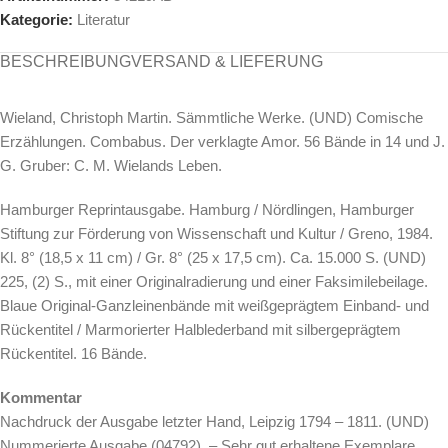
Kategorie:
Literatur
BESCHREIBUNG
VERSAND & LIEFERUNG
Wieland, Christoph Martin. Sämmtliche Werke. (UND) Comische
Erzählungen. Combabus. Der verklagte Amor. 56 Bände in 14 und J.
G. Gruber: C. M. Wielands Leben.
Hamburger Reprintausgabe. Hamburg / Nördlingen, Hamburger
Stiftung zur Förderung von Wissenschaft und Kultur / Greno, 1984.
Kl. 8° (18,5 x 11 cm) / Gr. 8° (25 x 17,5 cm). Ca. 15.000 S. (UND)
225, (2) S., mit einer Originalradierung und einer Faksimilebeilage.
Blaue Original-Ganzleinenbände mit weißgeprägtem Einband- und
Rückentitel / Marmorierter Halblederband mit silbergeprägtem
Rückentitel. 16 Bände.
Kommentar
Nachdruck der Ausgabe letzter Hand, Leipzig 1794 – 1811. (UND)
Nummerierte Ausgabe (04792). – Sehr gut erhaltene Exemplare.