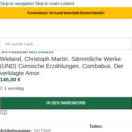
Skip to navigation
Skip to main content
Kostenloser Versand innerhalb Deutschlands!
Start
/
Literatur
Click to enlarge
Wieland, Christoph Martin. Sämmtliche Werke.
(UND) Comische Erzählungen. Combabus. Der
verklagte Amor.
145,00
€
1 vorrätig
IN DEN WARENKORB
Teilen:
Artikelnummer:
34219AB