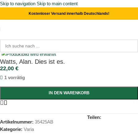
Skip to navigation
Skip to main content
Kostenloser Versand innerhalb Deutschlands!
Start
/
Varia
Click to enlarge
Watts, Alan. Dies ist es.
22,00
€
1 vorrätig
IN DEN WARENKORB
Teilen:
Artikelnummer:
35425AB
Kategorie:
Varia