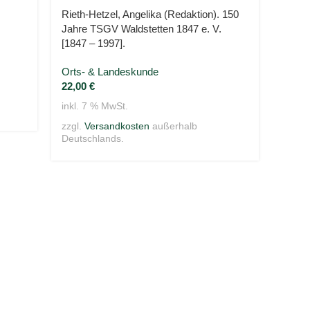
Rieth-Hetzel, Angelika (Redaktion). 150
Wreck
Jahre TSGV Waldstetten 1847 e. V.
Sport
[1847 – 1997].
32,0
Orts- & Landeskunde
inkl. 
22,00
€
zzgl.
inkl. 7 % MwSt.
Deuts
zzgl.
Versandkosten
außerhalb
Deutschlands.