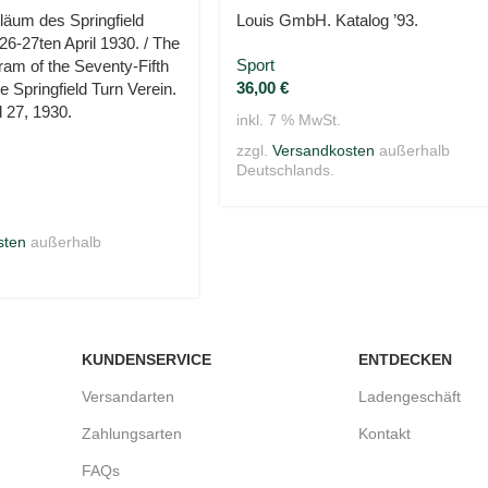
iläum des Springfield
Louis GmbH. Katalog ’93.
26-27ten April 1930. / The
Sport
am of the Seventy-Fifth
36,00
€
e Springfield Turn Verein.
d 27, 1930.
inkl. 7 % MwSt.
zzgl.
Versandkosten
außerhalb
Deutschlands.
sten
außerhalb
KUNDENSERVICE
ENTDECKEN
Versandarten
Ladengeschäft
Zahlungsarten
Kontakt
FAQs