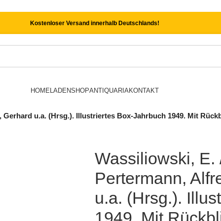
Kostenloser Versand innerhalb Deutschlands!
HOME
LADEN
SHOP
ANTIQUARIA
KONTAKT
 Gerhard u.a. (Hrsg.). Illustriertes Box-Jahrbuch 1949. Mit Rück
Wassiliowski, E.
Pertermann, Alfr
u.a. (Hrsg.). Ill
1949. Mit Rückbl