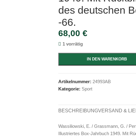
des deutschen Bo
-66.
68,00
€
1 vorrätig
IN DEN WARENKORB
Artikelnummer:
24993AB
Kategorie:
Sport
BESCHREIBUNG
VERSAND & LI
Wassiliowski, E. / Grassmann, G. / Per
Illustriertes Box-Jahrbuch 1949. Mit R