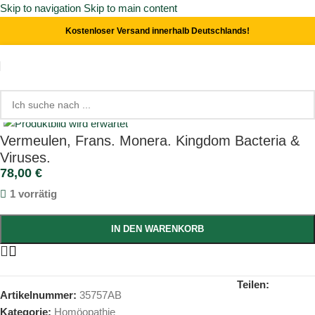
Skip to navigation
Skip to main content
Kostenloser Versand innerhalb Deutschlands!
Start
/
Homöopathie
Click to enlarge
Vermeulen, Frans. Monera. Kingdom Bacteria &
Viruses.
78,00
€
1 vorrätig
IN DEN WARENKORB
Teilen:
Artikelnummer:
35757AB
Kategorie:
Homöopathie