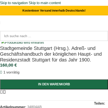
Skip to navigation
Skip to main content
Kostenloser Versand innerhalb Deutschlands!
Start
/
Orts- & Landeskunde
Click to enlarge
Stadtgemeinde Stuttgart (Hrsg.). Adreß- und
Geschäftshandbuch der königlichen Haupt- und
Residenzstadt Stuttgart für das Jahr 1900.
160,00
€
1 vorrätig
IN DEN WARENKORB
Teilen:
Artikelnummer:
34804AB