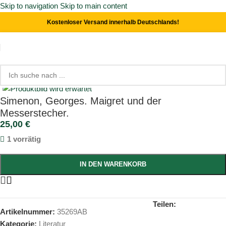
Skip to navigation
Skip to main content
Kostenloser Versand innerhalb Deutschlands!
Start
/
Literatur
Click to enlarge
Simenon, Georges. Maigret und der
Messerstecher.
25,00
€
1 vorrätig
IN DEN WARENKORB
Teilen:
Artikelnummer:
35269AB
Kategorie:
Literatur