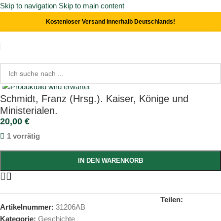
Skip to navigation
Skip to main content
Kostenloser Versand innerhalb Deutschlands!
Start
/
Geschichte
Click to enlarge
Schmidt, Franz (Hrsg.). Kaiser, Könige und
Ministerialen.
20,00
€
1 vorrätig
IN DEN WARENKORB
Teilen:
Artikelnummer:
31206AB
Kategorie:
Geschichte