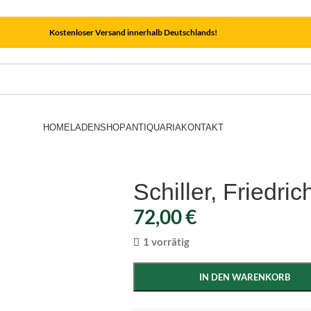
Kostenloser Versand innerhalb Deutschlands!
HOME
LADEN
SHOP
ANTIQUARIA
KONTAKT
Schiller, Friedric
72,00
€
1 vorrätig
IN DEN WARENKORB