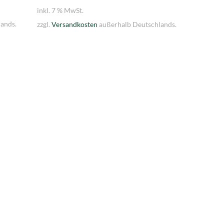
inkl. 7 % MwSt.
inkl. 7 
ands.
zzgl.
Versandkosten
außerhalb Deutschlands.
zzgl.
Ver