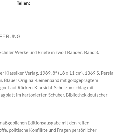
Teilen:
EFERUNG
h Schiller Werke und Briefe in zwölf Bänden. Band 3.
r Klassiker Verlag, 1989. 8° (18 x 11 cm). 1369 S. Persia
n. Blauer Original-Leinenband mit goldgeprägtem
ignet auf Rücken. Klarsicht-Schutzumschlag mit
lagblatt im kartonierten Schuber. Bibliothek deutscher
 maßgeblichen Editionsausgabe mit den reifen
ffe, politische Konflikte und Fragen persönlicher