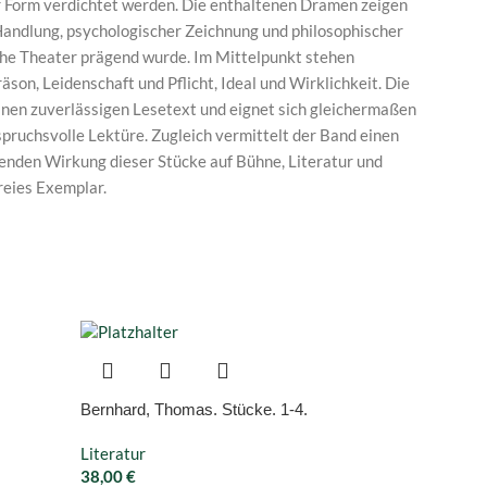
 Form verdichtet werden. Die enthaltenen Dramen zeigen
andlung, psychologischer Zeichnung und philosophischer
sche Theater prägend wurde. Im Mittelpunkt stehen
äson, Leidenschaft und Pflicht, Ideal und Wirklichkeit. Die
inen zuverlässigen Lesetext und eignet sich gleichermaßen
spruchsvolle Lektüre. Zugleich vermittelt der Band einen
enden Wirkung dieser Stücke auf Bühne, Literatur und
reies Exemplar.
Bernhard, Thomas. Stücke. 1-4.
Bodelsc
Literatur
Literatu
38,00
€
14,00
€