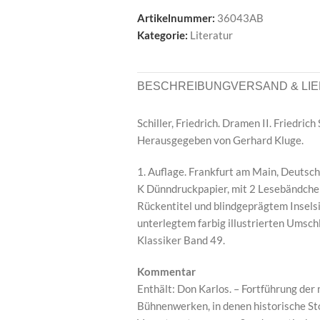
Artikelnummer:
36043AB
Kategorie:
Literatur
BESCHREIBUNG
VERSAND & LI
Schiller, Friedrich. Dramen II. Friedric
Herausgegeben von Gerhard Kluge.
1. Auflage. Frankfurt am Main, Deutsche
K Dünndruckpapier, mit 2 Lesebändche
Rückentitel und blindgeprägtem Insels
unterlegtem farbig illustrierten Umsch
Klassiker Band 49.
Kommentar
Enthält: Don Karlos. – Fortführung der
Bühnenwerken, in denen historische Sto