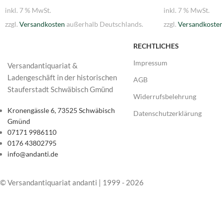
inkl. 7 % MwSt.
inkl. 7 % MwSt.
zzgl.
Versandkosten
außerhalb Deutschlands.
zzgl.
Versandkoste
RECHTLICHES
Impressum
Versandantiquariat &
Ladengeschäft in der historischen
AGB
Stauferstadt Schwäbisch Gmünd
Widerrufsbelehrung
Kronengässle 6, 73525 Schwäbisch
Datenschutzerklärung
Gmünd
07171 9986110
0176 43802795
info@andanti.de
© Versandantiquariat andanti | 1999 - 2026