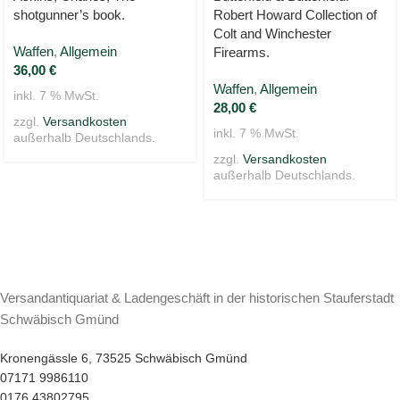
shotgunner’s book.
Robert Howard Collection of
Colt and Winchester
Waffen
,
Allgemein
Firearms.
36,00
€
Waffen
,
Allgemein
inkl. 7 % MwSt.
28,00
€
zzgl.
Versandkosten
inkl. 7 % MwSt.
außerhalb Deutschlands.
zzgl.
Versandkosten
außerhalb Deutschlands.
Versandantiquariat & Ladengeschäft in der historischen Stauferstadt
Schwäbisch Gmünd
Kronengässle 6, 73525 Schwäbisch Gmünd
07171 9986110
0176 43802795