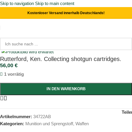
Skip to navigation
Skip to main content
Kostenloser Versand innerhalb Deutschlands!
Start
/
Waffen
/
Munition und Sprengstoff
Click to enlarge
Rutterford, Ken. Collecting shotgun cartridges.
56,00
€
1 vorrätig
IN DEN WARENKORB
Teile
Artikelnummer:
34722AB
Kategorien:
Munition und Sprengstoff
,
Waffen