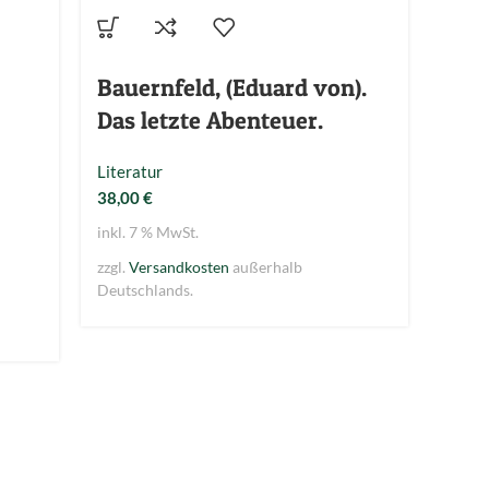
Bauernfeld, (Eduard von).
Benn
Das letzte Abenteuer.
Ges
Bän
Literatur
38,00
€
Liter
36,0
inkl. 7 % MwSt.
zzgl.
Versandkosten
außerhalb
inkl. 
Deutschlands.
zzgl.
V
Deuts