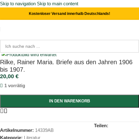
Skip to navigation
Skip to main content
Kostenloser Versand innerhalb Deutschlands!
Start
/
Literatur
Click to enlarge
Rilke, Rainer Maria. Briefe aus den Jahren 1906
bis 1907.
20,00
€
1 vorrätig
IN DEN WARENKORB
Teilen:
Artikelnummer:
14339AB
Kategorie:
Literatur