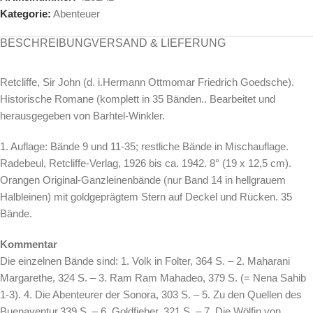
Kategorie:
Abenteuer
BESCHREIBUNG
VERSAND & LIEFERUNG
Retcliffe, Sir John (d. i.Hermann Ottmomar Friedrich Goedsche).
Historische Romane (komplett in 35 Bänden.. Bearbeitet und
herausgegeben von Barhtel-Winkler.
1. Auflage: Bände 9 und 11-35; restliche Bände in Mischauflage.
Radebeul, Retcliffe-Verlag, 1926 bis ca. 1942. 8° (19 x 12,5 cm).
Orangen Original-Ganzleinenbände (nur Band 14 in hellgrauem
Halbleinen) mit goldgeprägtem Stern auf Deckel und Rücken. 35
Bände.
Kommentar
Die einzelnen Bände sind: 1. Volk in Folter, 364 S. – 2. Maharani
Margarethe, 324 S. – 3. Ram Ram Mahadeo, 379 S. (= Nena Sahib
1-3). 4. Die Abenteurer der Sonora, 303 S. – 5. Zu den Quellen des
Buenaventur,339 S. – 6. Goldfieber, 321 S. – 7. Die Wölfin von