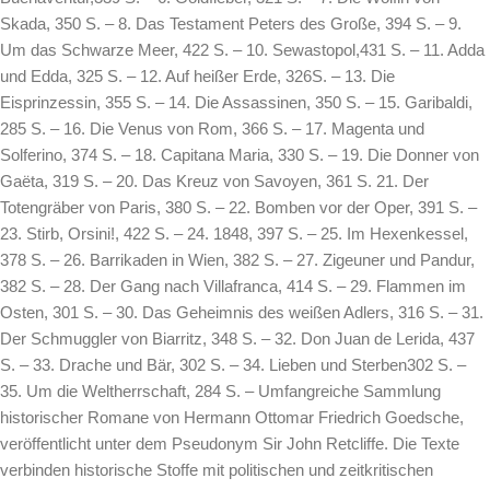
Skada, 350 S. – 8. Das Testament Peters des Große, 394 S. – 9.
Um das Schwarze Meer, 422 S. – 10. Sewastopol,431 S. – 11. Adda
und Edda, 325 S. – 12. Auf heißer Erde, 326S. – 13. Die
Eisprinzessin, 355 S. – 14. Die Assassinen, 350 S. – 15. Garibaldi,
285 S. – 16. Die Venus von Rom, 366 S. – 17. Magenta und
Solferino, 374 S. – 18. Capitana Maria, 330 S. – 19. Die Donner von
Gaëta, 319 S. – 20. Das Kreuz von Savoyen, 361 S. 21. Der
Totengräber von Paris, 380 S. – 22. Bomben vor der Oper, 391 S. –
23. Stirb, Orsini!, 422 S. – 24. 1848, 397 S. – 25. Im Hexenkessel,
378 S. – 26. Barrikaden in Wien, 382 S. – 27. Zigeuner und Pandur,
382 S. – 28. Der Gang nach Villafranca, 414 S. – 29. Flammen im
Osten, 301 S. – 30. Das Geheimnis des weißen Adlers, 316 S. – 31.
Der Schmuggler von Biarritz, 348 S. – 32. Don Juan de Lerida, 437
S. – 33. Drache und Bär, 302 S. – 34. Lieben und Sterben302 S. –
35. Um die Weltherrschaft, 284 S. – Umfangreiche Sammlung
historischer Romane von Hermann Ottomar Friedrich Goedsche,
veröffentlicht unter dem Pseudonym Sir John Retcliffe. Die Texte
verbinden historische Stoffe mit politischen und zeitkritischen