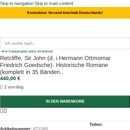
Skip to navigation
Skip to main content
Kostenloser Versand innerhalb Deutschlands!
Start
/
Abenteuer
Click to enlarge
Retcliffe, Sir John (d. i.Hermann Ottmomar
Friedrich Goedsche). Historische Romane
(komplett in 35 Bänden..
440,00
€
1 vorrätig
IN DEN WARENKORB
Teilen:
Artikelnummer:
4231AB