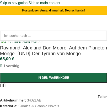
Skip to navigation
Skip to main content
Kostenloser Versand innerhalb Deutschlands!
Start
/
Comics & Graphic Novels
Click to enlarge
Raymond, Alex und Don Moore. Auf dem Planeten
Mongo. [UND} Der Tyrann von Mongo.
65,00
€
1 vorrätig
IN DEN WARENKORB
Teile
Artikelnummer:
34921AB
Kategorie:
Comics & Graphic Novels