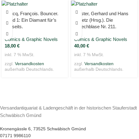
Boucq, François. Bouncer.
Förster, Gerhard und Hans
Band 1: Ein Diamant für’s
Stojetz (Hrsg.). Die
Jenseits.
Sprechblase Nr. 211.
Comics & Graphic Novels
Comics & Graphic Novels
18,00
€
40,00
€
inkl. 7 % MwSt.
inkl. 7 % MwSt.
zzgl.
Versandkosten
zzgl.
Versandkosten
außerhalb Deutschlands.
außerhalb Deutschlands.
Versandantiquariat & Ladengeschäft in der historischen Stauferstadt
Schwäbisch Gmünd
Kronengässle 6, 73525 Schwäbisch Gmünd
07171 9986110